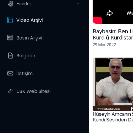
Eserler
Video Arşivi
Baybasin: Ben 
Basın Arşivi
Kurd û Kurdista
29 Mar 2022
Belgeler
İletişim
USK Web Sitesi
Hüseyin Amcanın 
Kendi Sesinden D