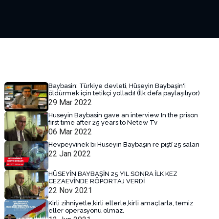
Baybasin: Türkiye devleti, Hüseyin Baybaşin'i
öldürmek için tetikçi yolladı! (İlk defa paylaşılıyor)
29 Mar 2022
Huseyin Baybasin gave an interview In the prison
first time after 25 years to Netew Tv
06 Mar 2022
Hevpeyvînek bi Hüseyin Baybaşin re piştî 25 salan
22 Jan 2022
HÜSEYİN BAYBAŞİN 25 YIL SONRA İLK KEZ
CEZAEVİNDE RÖPORTAJ VERDİ
22 Nov 2021
Kirli zihniyetle,kirli ellerle,kirli amaçlarla, temiz
eller operasyonu olmaz.