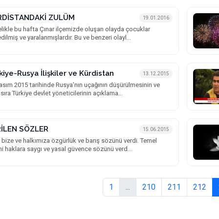
RDİSTANDAKİ ZULÜM
19.01.2016
likle bu hafta Çınar ilçemizde oluşan olayda çocuklar
dilmiş ve yaralanmışlardır. Bu ve benzeri olayl...
kiye-Rusya İlişkiler ve Kürdistan
13.12.2015
asım 2015 tarihinde Rusya’nın uçağının düşürülmesinin ve
sıra Türkiye devlet yöneticilerinin açıklama...
İLEN SÖZLER
15.06.2015
 bize ve halkımıza özgürlük ve barış sözünü verdi. Temel
ni haklara saygı ve yasal güvence sözünü verd...
1
...
210
211
212