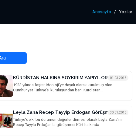
Anasayfa
Yazılar
Ara
KÜRDİSTAN HALKINA SOYKIRIM YAPIYILOR
01.03.2016
1923 yılında faşist ideoloji‘ye dayalı olarak kurulmuş olan
Cumhuriyet Türkiye’si kuruluşundan beri, Kurdistan...
Leyla Zana Recep Tayyip Erdogan Görüşmesi
30.01.2016
Türkiye'de ki bu durumun değerlendirmesi olarak Leyla Zana’nın
Recep Tayyip Erdoğan la görüşmesi Kürt halkında...