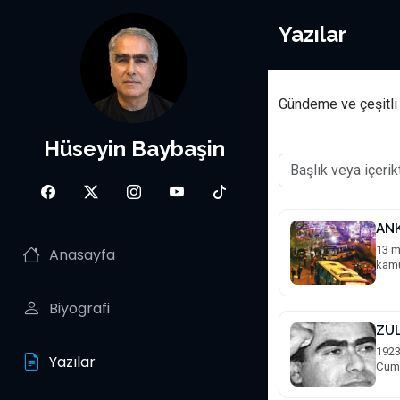
Yazılar
Gündeme ve çeşitli o
Hüseyin Baybaşin
ANK
13 m
Anasayfa
kamu
Biyografi
ZU
1923
Yazılar
Cumh