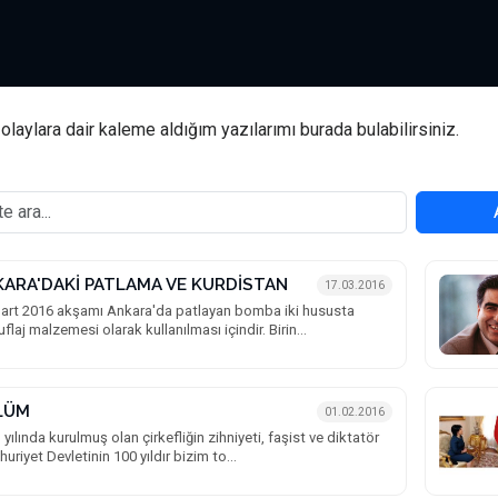
laylara dair kaleme aldığım yazılarımı burada bulabilirsiniz.
ARA'DAKİ PATLAMA VE KURDİSTAN
17.03.2016
art 2016 akşamı Ankara'da patlayan bomba iki hususta
flaj malzemesi olarak kullanılması içindir. Birin...
LÜM
01.02.2016
 yılında kurulmuş olan çirkefliğin zihniyeti, faşist ve diktatör
uriyet Devletinin 100 yıldır bizim to...