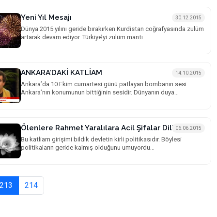
Yeni Yıl Mesajı
30.12.2015
Dünya 2015 yılını geride bırakırken Kurdistan coğrafyasında zulüm
artarak devam ediyor. Türkiye’yi zulüm mantı...
ANKARA’DAKİ KATLİAM
14.10.2015
Ankara’da 10 Ekim cumartesi günü patlayan bombanın sesi
Ankara’nın konumunun bittiğinin sesidir. Dünyanın duya...
Ölenlere Rahmet Yaralılara Acil Şifalar Diliyorum
06.06.2015
Bu katliam girişimi bildik devletin kirli politikasıdır. Böylesi
politikaların geride kalmış olduğunu umuyordu...
213
214