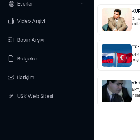
Eserler
KÜ
Önce
Video Arşivi
katle
Basın Arşivi
Tür
24 K
Belgeler
peşi 
İletişim
VER
AKP,
USK Web Sitesi
insa