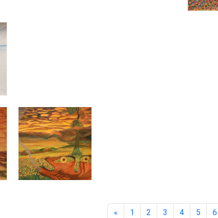
«
1
2
3
4
5
6